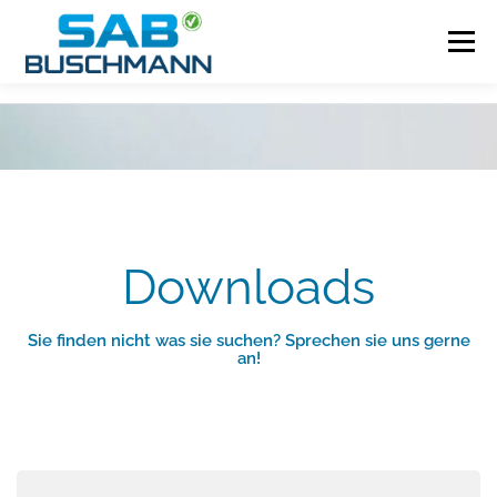
Zum
Inhalt
Menü
springen
.HOME
.AWSV-LEISTUNGEN
.GENERALINSPEKTION VON ABSCHEIDERN
Downloads
.PLANUNG
.AKADEMIE
.DOWNLOADS
Sie finden nicht was sie suchen? Sprechen sie uns gerne
an!