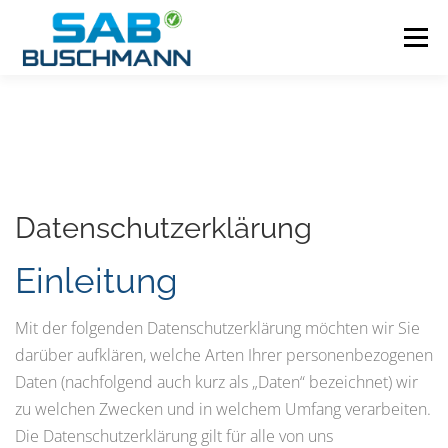
Zum
Inhalt
Menü
springen
.HOME
.AWSV-LEISTUNGEN
.GENERALINSPEKTION VON ABSCHEIDERN
Datenschutzerklärung
.PLANUNG
.AKADEMIE
.DOWNLOADS
Einleitung
Mit der folgenden Datenschutzerklärung möchten wir Sie
darüber aufklären, welche Arten Ihrer personenbezogenen
Daten (nachfolgend auch kurz als „Daten“ bezeichnet) wir
zu welchen Zwecken und in welchem Umfang verarbeiten.
Die Datenschutzerklärung gilt für alle von uns